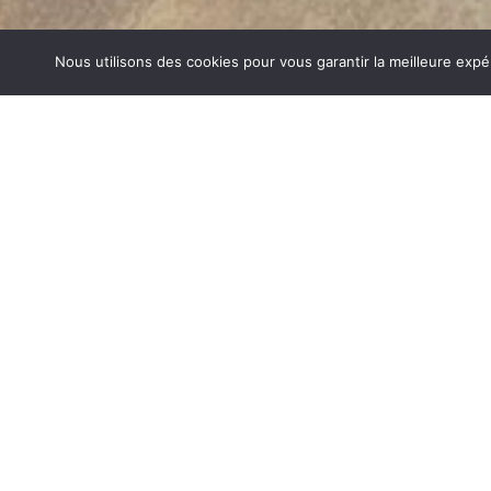
Nous utilisons des cookies pour vous garantir la meilleure expé
POÊLES GRANULÉS SAINT CHRIS
1840… Jean Baptiste André Godin, génial pionnier de l’in
de poêle entièrement en FONTE et… prend brevet. Suiv
dizaines de modèles dont le fameux « petit Godin » qui, p
de GODIN (Poêles Granulés Saint Christophe) un n
chauffage et de matériel de cuisson. Parce que née 
matériau le plus adapté pour la réalisation des pièc
températures.
POÊLES GRANULÉS SUR SAINT CHRISTOPHE