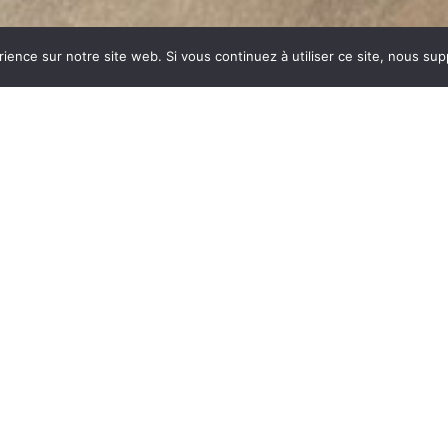
rience sur notre site web. Si vous continuez à utiliser ce site, nous su
TOPHE
dustrie invente un modèle
ent des dizaines et des
ar sa célébrité, va faire
om commun synonyme de
du feu, la FONTE est le
es soumises à de fortes