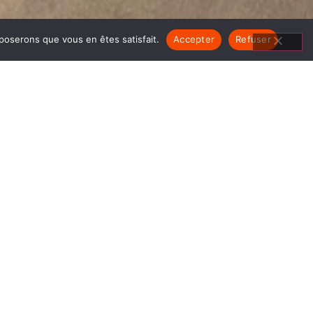
pposerons que vous en êtes satisfait.
Accepter
Refuser