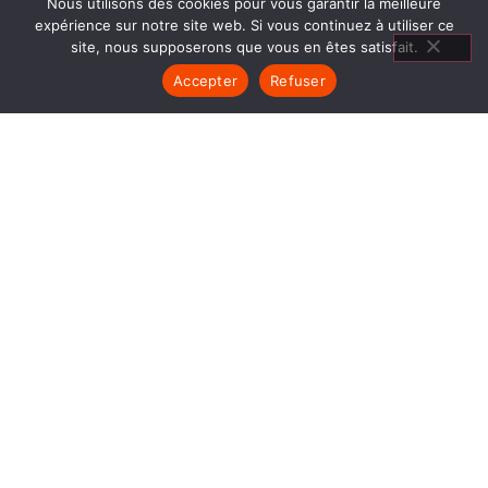
Nous utilisons des cookies pour vous garantir la meilleure
expérience sur notre site web. Si vous continuez à utiliser ce
site, nous supposerons que vous en êtes satisfait.
Accepter
Refuser
INSERT FERMÉ SAINT
MARCELLIN
1840… Jean Baptiste André Godin, génial pionnier
de l’industrie invente un modèle de poêle
entièrement en FONTE et… prend brevet. Suivent
des dizaines et des dizaines de modèles dont le
fameux « petit Godin » qui, par sa célébrité, va
faire de GODIN (Insert Fermé Saint Marcellin) un
nom commun synonyme de chauffage et de