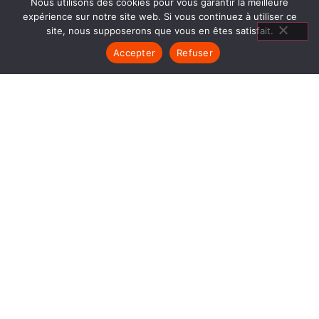
Nous utilisons des cookies pour vous garantir la meilleure
expérience sur notre site web. Si vous continuez à utiliser ce
site, nous supposerons que vous en êtes satisfait.
Accepter
Refuser
CUISINIÈRES À
CUISSON MORESTEL
1840… Jean Baptiste André Godin, génial pionnier
de l’industrie invente un modèle de poêle
entièrement en FONTE et… prend brevet. Suivent
des dizaines et des dizaines de modèles dont le
fameux « petit Godin » qui, par sa célébrité, va
faire de GODIN (Cuisinières à cuisson Morestel)
un nom commun synonyme de chauffage et de