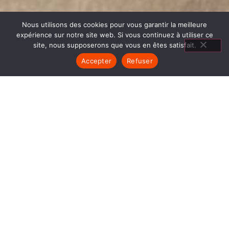
Nous utilisons des cookies pour vous garantir la meilleure
expérience sur notre site web. Si vous continuez à utiliser ce
site, nous supposerons que vous en êtes satisfait.
Accepter
Refuser
CHEMINÉES GODIN LE PONT
DE CLAIX
1840… Jean Baptiste André Godin, génial pionnier
de l’industrie invente un modèle de poêle
entièrement en FONTE et… prend brevet. Suivent
des dizaines et des dizaines de modèles dont le
fameux « petit Godin » qui, par sa célébrité, va