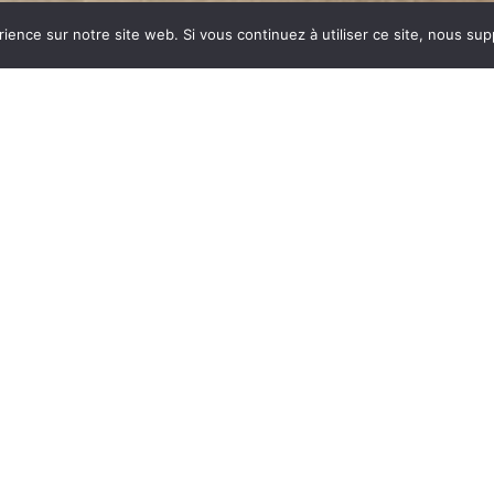
rience sur notre site web. Si vous continuez à utiliser ce site, nous su
dustrie invente un modèle
ent des dizaines et des
ar sa célébrité, va faire
 synonyme de chauffage
E est le matériau le plus
tes températures.
onte : le métal, le verre,