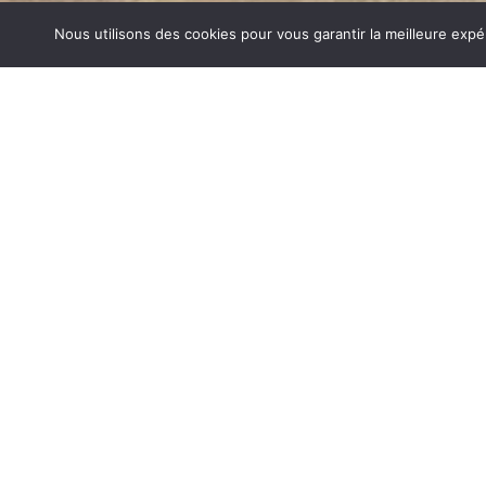
Nous utilisons des cookies pour vous garantir la meilleure expé
AGENCEMENT SALON GRENOBLE
1840… Jean Baptiste André Godin, génial pionnier de l’in
de poêle entièrement en FONTE et… prend brevet. Suiv
dizaines de modèles dont le fameux « petit Godin » qui, p
de GODIN (Agencement Salon Grenoble) un nom commun
et de matériel de cuisson. Parce que née du feu, la FONT
adapté pour la réalisation des pièces soumises à de for
AGENCEMENT SALON SUR GRENOBLE
Aujourd’hui, Atre Décoration vous propose en plus de la f