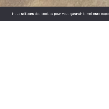
Nous utilisons des cookies pour vous garantir la meilleure expé
AGENCEMENT SALON PAYS VOIRO
1840… Jean Baptiste André Godin, génial pionnier de l’in
de poêle entièrement en FONTE et… prend brevet. Suiv
dizaines de modèles dont le fameux « petit Godin » qui, p
de GODIN (Agencement Salon Pays Voironnais) un n
chauffage et de matériel de cuisson. Parce que née 
matériau le plus adapté pour la réalisation des pièc
températures.
AGENCEMENT SALON SUR PAYS VOIRONNAIS