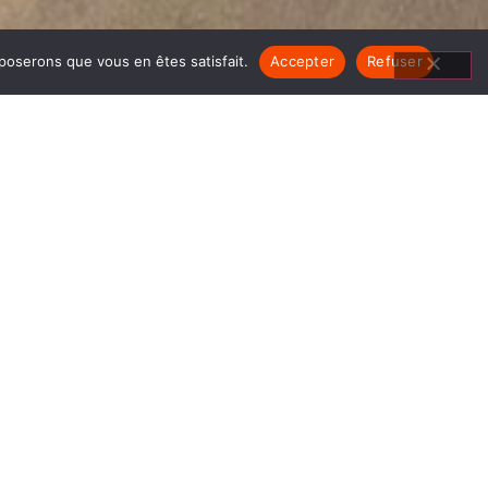
pposerons que vous en êtes satisfait.
Accepter
Refuser