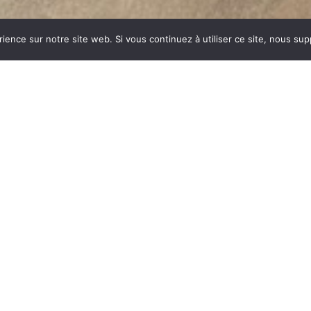
rience sur notre site web. Si vous continuez à utiliser ce site, nous su
NNAIS
dustrie invente un modèle
ent des dizaines et des
ar sa célébrité, va faire
om commun synonyme de
du feu, la FONTE est le
es soumises à de fortes