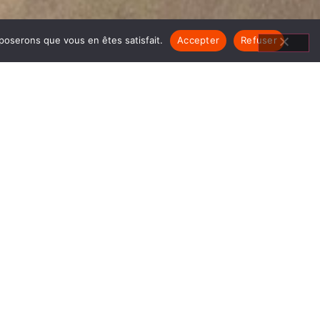
pposerons que vous en êtes satisfait.
Accepter
Refuser