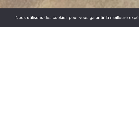
Nous utilisons des cookies pour vous garantir la meilleure expé
POÊLES GRANULÉS MONTALIEU V
1840… Jean Baptiste André Godin, génial pionnier de l’in
de poêle entièrement en FONTE et… prend brevet. Suiv
dizaines de modèles dont le fameux « petit Godin » qui, p
de GODIN (Poêles Granulés Montalieu Vercieu) un 
chauffage et de matériel de cuisson. Parce que née 
matériau le plus adapté pour la réalisation des pièc
températures.
POÊLES GRANULÉS SUR MONTALIEU VERCIEU