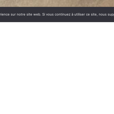
rience sur notre site web. Si vous continuez à utiliser ce site, nous su
ERCIEU
dustrie invente un modèle
ent des dizaines et des
ar sa célébrité, va faire
nom commun synonyme de
du feu, la FONTE est le
es soumises à de fortes