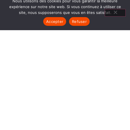
Nous utilisons des cookies pour vous garantir la meilleure
expérience sur notre site web. Si vous continuez à utiliser ce
site, nous supposerons que vous en êtes satisfait.
Accepter
Refuser
CUISINIÈRES À
CUISSON APPRIEU
1840… Jean Baptiste André Godin, génial pionnier
de l’industrie invente un modèle de poêle
entièrement en FONTE et… prend brevet. Suivent
des dizaines et des dizaines de modèles dont le
fameux « petit Godin » qui, par sa célébrité, va
faire de GODIN (Cuisinières à cuisson Apprieu) un
nom commun synonyme de chauffage et de