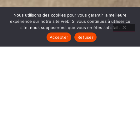
Nous utilisons des cookies pour vous garantir la meilleure
expérience sur notre site web. Si vous continuez à utiliser ce
site, nous supposerons que vous en êtes satisfait.
Accepter
Refuser
CUISINIÈRES À CUISSON LES
AVENIÈRES
1840… Jean Baptiste André Godin, génial pionnier
de l’industrie invente un modèle de poêle
entièrement en FONTE et… prend brevet. Suivent
des dizaines et des dizaines de modèles dont le
fameux « petit Godin » qui, par sa célébrité, va