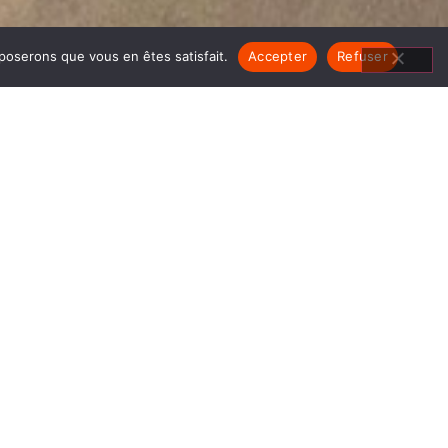
pposerons que vous en êtes satisfait.
Accepter
Refuser