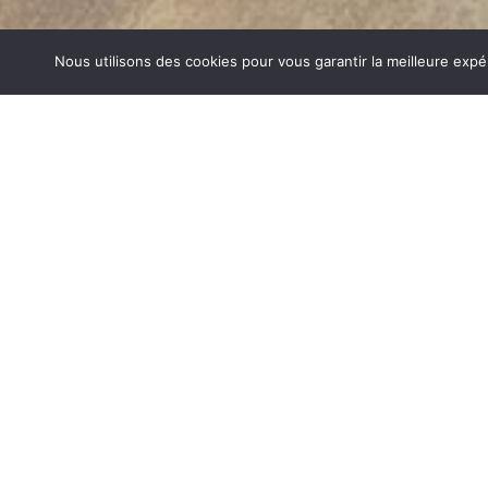
Nous utilisons des cookies pour vous garantir la meilleure expé
CHEMINÉES GAZ SAINT CHRISTOP
1840… Jean Baptiste André Godin, génial pionnier de l’in
de poêle entièrement en FONTE et… prend brevet. Suiv
dizaines de modèles dont le fameux « petit Godin » qui, p
de GODIN (Cheminées Gaz Saint Christophe) un n
chauffage et de matériel de cuisson. Parce que née 
matériau le plus adapté pour la réalisation des pièc
températures.
CHEMINÉES GAZ SUR SAINT CHRISTOPHE