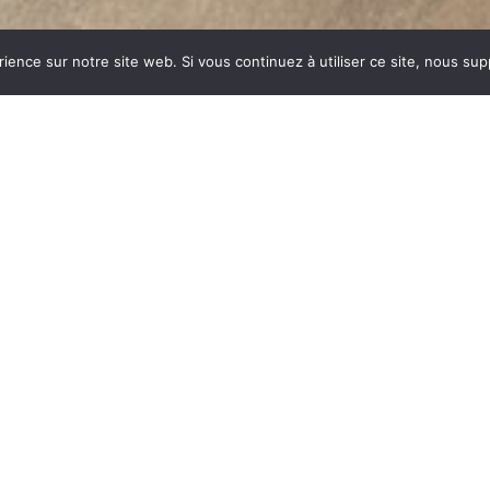
rience sur notre site web. Si vous continuez à utiliser ce site, nous su
HE
dustrie invente un modèle
ent des dizaines et des
ar sa célébrité, va faire
om commun synonyme de
du feu, la FONTE est le
es soumises à de fortes