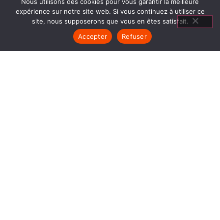
Nous utilisons des cookies pour vous garantir la meilleure
expérience sur notre site web. Si vous continuez à utiliser ce
site, nous supposerons que vous en êtes satisfait.
Accepter
Refuser
CLIMATISATION LE PONT DE
CLAIX
1840… Jean Baptiste André Godin, génial pionnier
de l’industrie invente un modèle de poêle
entièrement en FONTE et… prend brevet. Suivent
des dizaines et des dizaines de modèles dont le
fameux « petit Godin » qui, par sa célébrité, va
faire de GODIN (Climatisation Le Pont de Claix)
un nom commun synonyme de chauffage et de