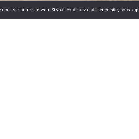
rience sur notre site web. Si vous continuez à utiliser ce site, nous su
dustrie invente un modèle
ent des dizaines et des
ar sa célébrité, va faire
ynonyme de chauffage et
 est le matériau le plus
tes températures.
onte : le métal, le verre,