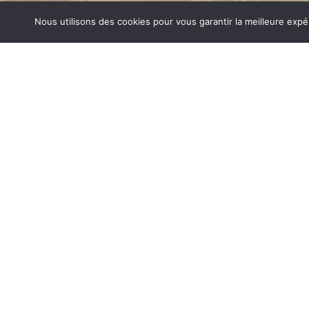
Nous utilisons des cookies pour vous garantir la meilleure expé
CLIMATISATION LA FERRIERE
1840… Jean Baptiste André Godin, génial pionnier de l’in
de poêle entièrement en FONTE et… prend brevet. Suiv
dizaines de modèles dont le fameux « petit Godin » qui, p
de GODIN (Climatisation La Ferriere) un nom commun s
de matériel de cuisson. Parce que née du feu, la FONTE
adapté pour la réalisation des pièces soumises à de for
CLIMATISATION SUR LA FERRIERE
Aujourd’hui, Atre Décoration vous propose en plus de la f