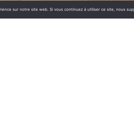
rience sur notre site web. Si vous continuez à utiliser ce site, nous su
dustrie invente un modèle
ent des dizaines et des
ar sa célébrité, va faire
nyme de chauffage et de
est le matériau le plus
tes températures.
onte : le métal, le verre,