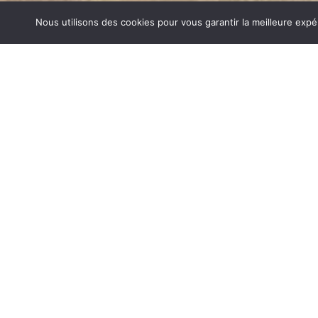
Nous utilisons des cookies pour vous garantir la meilleure expé
POÊLES GODIN APPRIEU
1840… Jean Baptiste André Godin, génial pionnier de l’in
de poêle entièrement en FONTE et… prend brevet. Suiv
dizaines de modèles dont le fameux « petit Godin » qui, p
de GODIN (Poêles Godin Apprieu) un nom commun syno
matériel de cuisson. Parce que née du feu, la FONTE 
adapté pour la réalisation des pièces soumises à de for
POÊLES GODIN SUR APPRIEU
Aujourd’hui, Atre Décoration vous propose en plus de la f