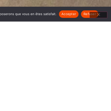
pposerons que vous en êtes satisfait.
Accepter
Refuser