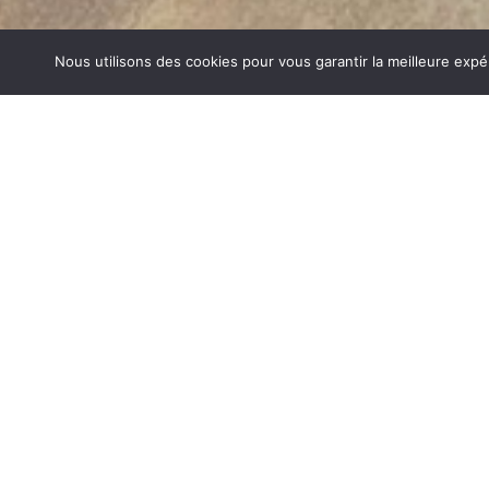
Nous utilisons des cookies pour vous garantir la meilleure expé
AGENCEMENT SALON SAINT LAUR
1840… Jean Baptiste André Godin, génial pionnier de l’in
de poêle entièrement en FONTE et… prend brevet. Suiv
dizaines de modèles dont le fameux « petit Godin » qui, p
de GODIN (Agencement Salon Saint Laurent du Pont) 
de chauffage et de matériel de cuisson. Parce que née
matériau le plus adapté pour la réalisation des pièc
températures.
AGENCEMENT SALON SUR SAINT LAURENT DU 