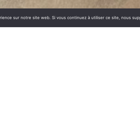
rience sur notre site web. Si vous continuez à utiliser ce site, nous su
ENT DU PONT
dustrie invente un modèle
ent des dizaines et des
ar sa célébrité, va faire
un nom commun synonyme
 du feu, la FONTE est le
es soumises à de fortes
PONT