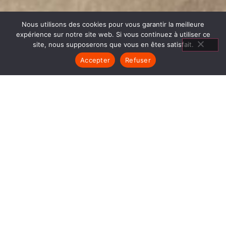
Nous utilisons des cookies pour vous garantir la meilleure
expérience sur notre site web. Si vous continuez à utiliser ce
site, nous supposerons que vous en êtes satisfait.
Accepter
Refuser
CUISINIÈRES BOIS LE BOURG
D OISANS
1840… Jean Baptiste André Godin, génial pionnier
de l’industrie invente un modèle de poêle
entièrement en FONTE et… prend brevet. Suivent
des dizaines et des dizaines de modèles dont le
fameux « petit Godin » qui, par sa célébrité, va