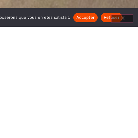
pposerons que vous en êtes satisfait.
Accepter
Refuser