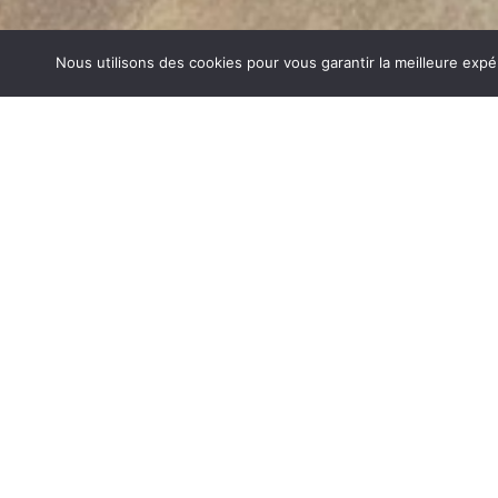
Nous utilisons des cookies pour vous garantir la meilleure expé
POÊLES BOIS SAINT MARTIN D HÈ
1840… Jean Baptiste André Godin, génial pionnier de l’in
de poêle entièrement en FONTE et… prend brevet. Suiv
dizaines de modèles dont le fameux « petit Godin » qui, p
de GODIN (Poêles Bois Saint Martin d Hères) un n
chauffage et de matériel de cuisson. Parce que née 
matériau le plus adapté pour la réalisation des pièc
températures.
POÊLES BOIS SUR SAINT MARTIN D HÈRES