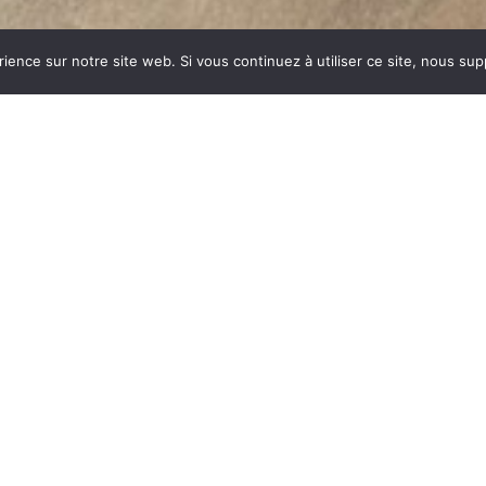
rience sur notre site web. Si vous continuez à utiliser ce site, nous su
RES
dustrie invente un modèle
ent des dizaines et des
ar sa célébrité, va faire
om commun synonyme de
du feu, la FONTE est le
es soumises à de fortes