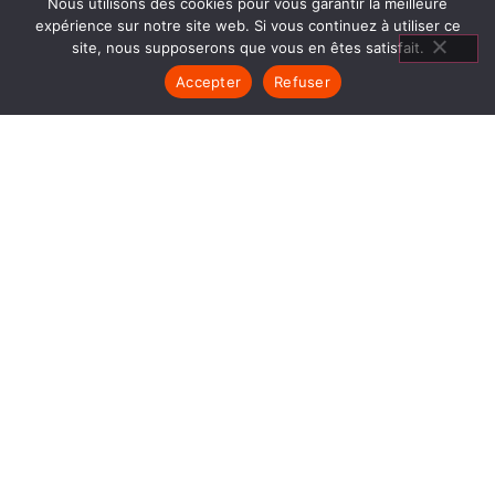
Nous utilisons des cookies pour vous garantir la meilleure
expérience sur notre site web. Si vous continuez à utiliser ce
site, nous supposerons que vous en êtes satisfait.
Accepter
Refuser
CHEMINÉES GAZ LE PONT DE
CLAIX
1840… Jean Baptiste André Godin, génial pionnier
de l’industrie invente un modèle de poêle
entièrement en FONTE et… prend brevet. Suivent
des dizaines et des dizaines de modèles dont le
fameux « petit Godin » qui, par sa célébrité, va
faire de GODIN (Cheminées Gaz Le Pont de
Claix) un nom commun synonyme de chauffage et