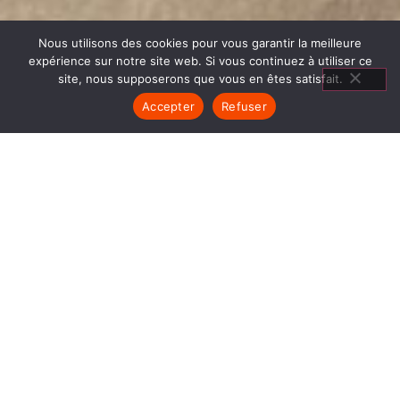
Nous utilisons des cookies pour vous garantir la meilleure
expérience sur notre site web. Si vous continuez à utiliser ce
site, nous supposerons que vous en êtes satisfait.
Accepter
Refuser
MATÉRIEL
CUISSON BOURGOIN JALLIEU
1840… Jean Baptiste André Godin, génial pionnier
de l’industrie invente un modèle de poêle
entièrement en FONTE et… prend brevet. Suivent
des dizaines et des dizaines de modèles dont le
fameux « petit Godin » qui, par sa célébrité, va