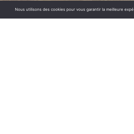
Nous utilisons des cookies pour vous garantir la meilleure expé
CUISINIÈRES BOIS APPRIEU
1840… Jean Baptiste André Godin, génial pionnier de l’in
de poêle entièrement en FONTE et… prend brevet. Suiv
dizaines de modèles dont le fameux « petit Godin » qui, p
de GODIN (Cuisinières Bois Apprieu) un nom commun s
de matériel de cuisson. Parce que née du feu, la FONTE
adapté pour la réalisation des pièces soumises à de for
CUISINIÈRES BOIS SUR APPRIEU
Aujourd’hui, Atre Décoration vous propose en plus de la f