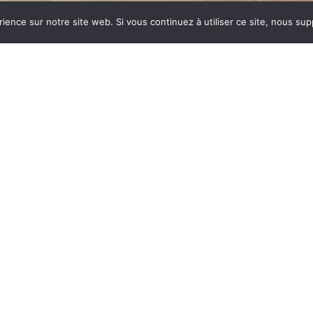
rience sur notre site web. Si vous continuez à utiliser ce site, nous su
dustrie invente un modèle
ent des dizaines et des
ar sa célébrité, va faire
ynonyme de chauffage et
 est le matériau le plus
tes températures.
onte : le métal, le verre,