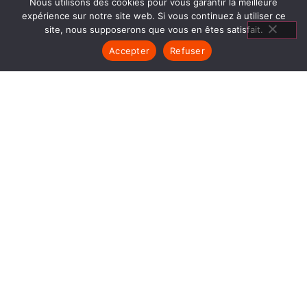
Nous utilisons des cookies pour vous garantir la meilleure
expérience sur notre site web. Si vous continuez à utiliser ce
site, nous supposerons que vous en êtes satisfait.
Accepter
Refuser
CUISINIÈRES À
CUISSON VOIRON
1840… Jean Baptiste André Godin, génial pionnier
de l’industrie invente un modèle de poêle
entièrement en FONTE et… prend brevet. Suivent
des dizaines et des dizaines de modèles dont le
fameux « petit Godin » qui, par sa célébrité, va
faire de GODIN (Cuisinières à cuisson Voiron) un
nom commun synonyme de chauffage et de