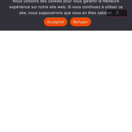
Nous utilisons des cookies pour vous garantir la meilleure
expérience sur notre site web. Si vous continuez à utiliser ce
site, nous supposerons que vous en êtes satisfait.
Accepter
Refuser
CHEMINÉES BOIS VILLARS DE
LANS
1840… Jean Baptiste André Godin, génial pionnier
de l’industrie invente un modèle de poêle
entièrement en FONTE et… prend brevet. Suivent
des dizaines et des dizaines de modèles dont le
fameux « petit Godin » qui, par sa célébrité, va
faire de GODIN (Cheminées Bois Villars de Lans)
un nom commun synonyme de chauffage et de