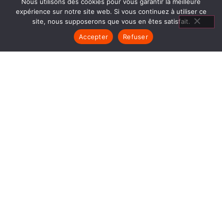
Nous utilisons des cookies pour vous garantir la meilleure
expérience sur notre site web. Si vous continuez à utiliser ce
site, nous supposerons que vous en êtes satisfait.
Accepter
Refuser
CHEMINÉES
GAZ BEAUREPAIRE
1840… Jean Baptiste André Godin, génial pionnier
de l’industrie invente un modèle de poêle
entièrement en FONTE et… prend brevet. Suivent
des dizaines et des dizaines de modèles dont le
fameux « petit Godin » qui, par sa célébrité, va
faire de GODIN (Cheminées Gaz Beaurepaire) un
nom commun synonyme de chauffage et de