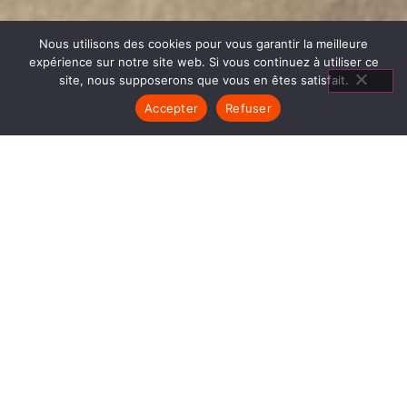
Nous utilisons des cookies pour vous garantir la meilleure
expérience sur notre site web. Si vous continuez à utiliser ce
site, nous supposerons que vous en êtes satisfait.
Accepter
Refuser
MATÉRIEL CUISSON PAYS
VOIRONNAIS
1840… Jean Baptiste André Godin, génial pionnier
de l’industrie invente un modèle de poêle
entièrement en FONTE et… prend brevet. Suivent
des dizaines et des dizaines de modèles dont le
fameux « petit Godin » qui, par sa célébrité, va