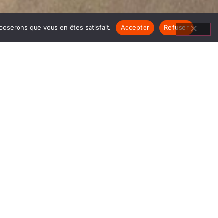
pposerons que vous en êtes satisfait.
Accepter
Refuser