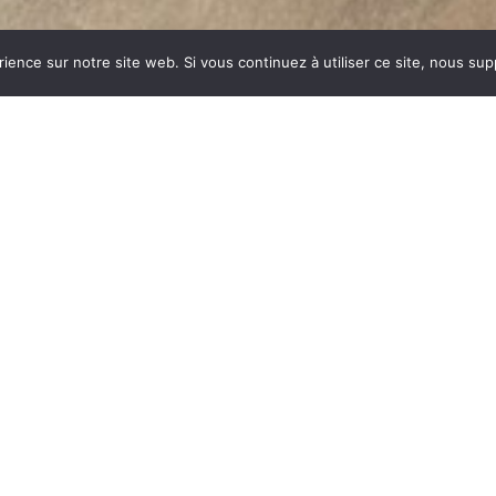
rience sur notre site web. Si vous continuez à utiliser ce site, nous su
VOLEX
dustrie invente un modèle
ent des dizaines et des
ar sa célébrité, va faire
nom commun synonyme de
du feu, la FONTE est le
es soumises à de fortes