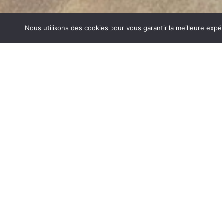
Nous utilisons des cookies pour vous garantir la meilleure expé
CUISINIÈRES BOIS LA MOTTE SER
1840… Jean Baptiste André Godin, génial pionnier de l’in
de poêle entièrement en FONTE et… prend brevet. Suiv
dizaines de modèles dont le fameux « petit Godin » qui, p
de GODIN (Cuisinières Bois La Motte Servolex) un 
chauffage et de matériel de cuisson. Parce que née 
matériau le plus adapté pour la réalisation des pièc
températures.
CUISINIÈRES BOIS SUR LA MOTTE SERVOLEX