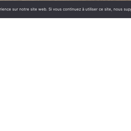
rience sur notre site web. Si vous continuez à utiliser ce site, nous su
dustrie invente un modèle
ent des dizaines et des
ar sa célébrité, va faire
yme de chauffage et de
est le matériau le plus
tes températures.
onte : le métal, le verre,