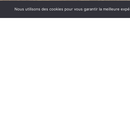
Nous utilisons des cookies pour vous garantir la meilleure expé
INSERT FERMÉ MAUBEC
1840… Jean Baptiste André Godin, génial pionnier de l’in
de poêle entièrement en FONTE et… prend brevet. Suiv
dizaines de modèles dont le fameux « petit Godin » qui, p
de GODIN (Insert Fermé Maubec) un nom commun synon
matériel de cuisson. Parce que née du feu, la FONTE 
adapté pour la réalisation des pièces soumises à de for
INSERT FERMÉ SUR MAUBEC
Aujourd’hui, Atre Décoration vous propose en plus de la f