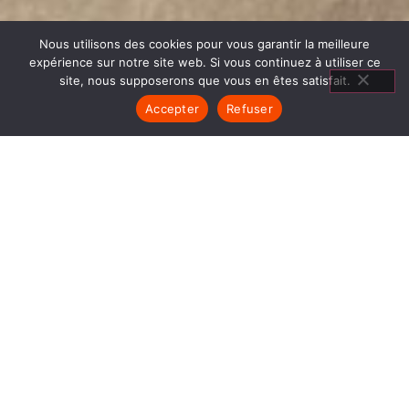
Nous utilisons des cookies pour vous garantir la meilleure
expérience sur notre site web. Si vous continuez à utiliser ce
site, nous supposerons que vous en êtes satisfait.
Accepter
Refuser
CHEMINÉES GODIN LA MOTTE
SERVOLEX
1840… Jean Baptiste André Godin, génial pionnier
de l’industrie invente un modèle de poêle
entièrement en FONTE et… prend brevet. Suivent
des dizaines et des dizaines de modèles dont le
fameux « petit Godin » qui, par sa célébrité, va