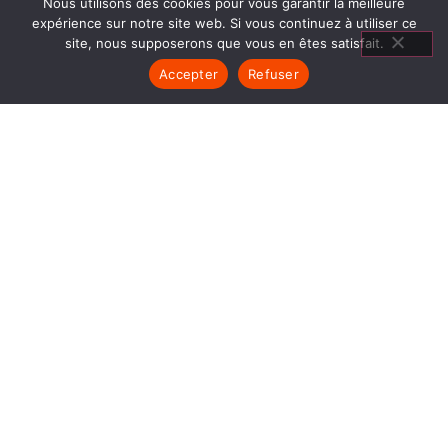
Nous utilisons des cookies pour vous garantir la meilleure
expérience sur notre site web. Si vous continuez à utiliser ce
site, nous supposerons que vous en êtes satisfait.
Accepter
Refuser
POÊLES
GRANULÉS BEAUREPAIRE
1840… Jean Baptiste André Godin, génial pionnier
de l’industrie invente un modèle de poêle
entièrement en FONTE et… prend brevet. Suivent
des dizaines et des dizaines de modèles dont le
fameux « petit Godin » qui, par sa célébrité, va
faire de GODIN (Poêles Granulés Beaurepaire) un
nom commun synonyme de chauffage et de