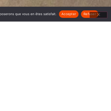
pposerons que vous en êtes satisfait.
Accepter
Refuser