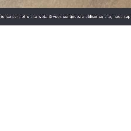
rience sur notre site web. Si vous continuez à utiliser ce site, nous su
E
dustrie invente un modèle
ent des dizaines et des
ar sa célébrité, va faire
m commun synonyme de
du feu, la FONTE est le
es soumises à de fortes