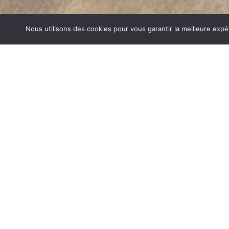
Nous utilisons des cookies pour vous garantir la meilleure expé
AGENCEMENT SALON LA TRONCH
1840… Jean Baptiste André Godin, génial pionnier de l’in
de poêle entièrement en FONTE et… prend brevet. Suiv
dizaines de modèles dont le fameux « petit Godin » qui, p
de GODIN (Agencement Salon La Tronche) un no
chauffage et de matériel de cuisson. Parce que née 
matériau le plus adapté pour la réalisation des pièc
températures.
AGENCEMENT SALON SUR LA TRONCHE