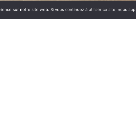
rience sur notre site web. Si vous continuez à utiliser ce site, nous su
dustrie invente un modèle
ent des dizaines et des
ar sa célébrité, va faire
yme de chauffage et de
est le matériau le plus
tes températures.
onte : le métal, le verre,