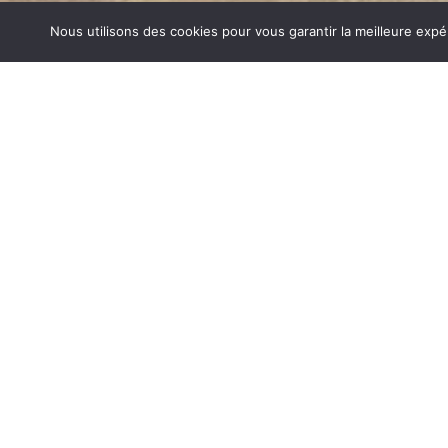
Nous utilisons des cookies pour vous garantir la meilleure expé
POÊLES GODIN VINAY
1840… Jean Baptiste André Godin, génial pionnier de l’in
de poêle entièrement en FONTE et… prend brevet. Suiv
dizaines de modèles dont le fameux « petit Godin » qui, p
de GODIN (Poêles Godin Vinay) un nom commun synon
matériel de cuisson. Parce que née du feu, la FONTE 
adapté pour la réalisation des pièces soumises à de for
POÊLES GODIN SUR VINAY
Aujourd’hui, Atre Décoration vous propose en plus de la f