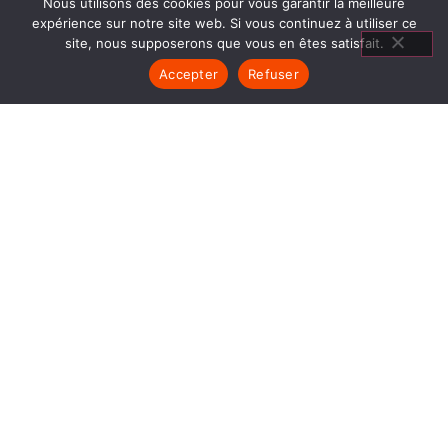
Nous utilisons des cookies pour vous garantir la meilleure
expérience sur notre site web. Si vous continuez à utiliser ce
site, nous supposerons que vous en êtes satisfait.
Accepter
Refuser
POÊLES BOIS LA COTE SAINT
ANDRÉ
1840… Jean Baptiste André Godin, génial pionnier
de l’industrie invente un modèle de poêle
entièrement en FONTE et… prend brevet. Suivent
des dizaines et des dizaines de modèles dont le
fameux « petit Godin » qui, par sa célébrité, va
faire de GODIN (Poêles Bois La Cote Saint
André) un nom commun synonyme de chauffage