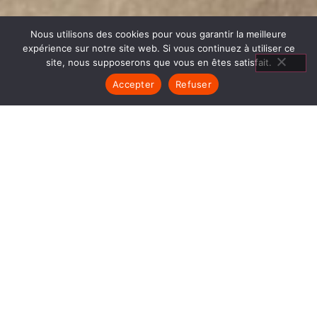
Nous utilisons des cookies pour vous garantir la meilleure
expérience sur notre site web. Si vous continuez à utiliser ce
site, nous supposerons que vous en êtes satisfait.
Accepter
Refuser
POÊLES GODIN SAINT
ANTOINE L ABBAYE
1840… Jean Baptiste André Godin, génial pionnier
de l’industrie invente un modèle de poêle
entièrement en FONTE et… prend brevet. Suivent
des dizaines et des dizaines de modèles dont le
fameux « petit Godin » qui, par sa célébrité, va