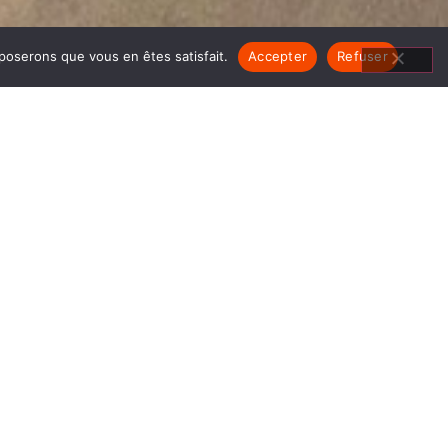
pposerons que vous en êtes satisfait.
Accepter
Refuser