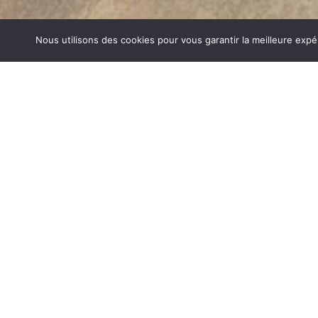
Nous utilisons des cookies pour vous garantir la meilleure expé
MATÉRIEL CUISSON LES MARCHE
1840… Jean Baptiste André Godin, génial pionnier de l’in
de poêle entièrement en FONTE et… prend brevet. Suiv
dizaines de modèles dont le fameux « petit Godin » qui, p
de GODIN (Matériel Cuisson Les Marches) un no
chauffage et de matériel de cuisson. Parce que née 
matériau le plus adapté pour la réalisation des pièc
températures.
MATÉRIEL CUISSON SUR LES MARCHES