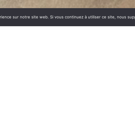
rience sur notre site web. Si vous continuez à utiliser ce site, nous su
S
dustrie invente un modèle
ent des dizaines et des
ar sa célébrité, va faire
m commun synonyme de
du feu, la FONTE est le
es soumises à de fortes