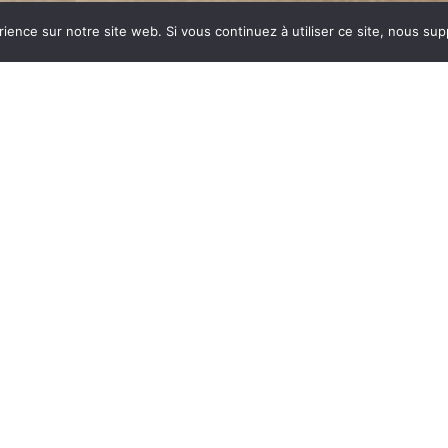
rience sur notre site web. Si vous continuez à utiliser ce site, nous su
dustrie invente un modèle
ent des dizaines et des
ar sa célébrité, va faire
ynonyme de chauffage et
 est le matériau le plus
tes températures.
onte : le métal, le verre,