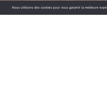
Nous utilisons des cookies pour vous garantir la meilleure expé
MATÉRIEL CUISSON APPRIEU
1840… Jean Baptiste André Godin, génial pionnier de l’in
de poêle entièrement en FONTE et… prend brevet. Suiv
dizaines de modèles dont le fameux « petit Godin » qui, p
de GODIN (Matériel Cuisson Apprieu) un nom commun s
de matériel de cuisson. Parce que née du feu, la FONTE
adapté pour la réalisation des pièces soumises à de for
MATÉRIEL CUISSON SUR APPRIEU
Aujourd’hui, Atre Décoration vous propose en plus de la f