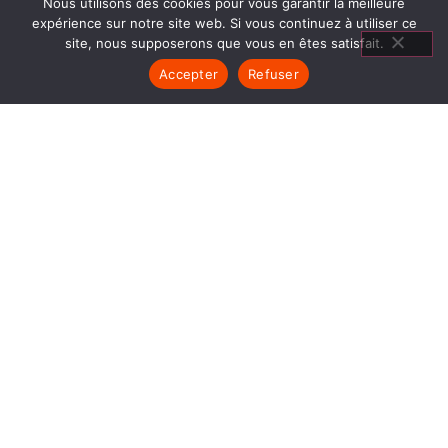
Nous utilisons des cookies pour vous garantir la meilleure
expérience sur notre site web. Si vous continuez à utiliser ce
site, nous supposerons que vous en êtes satisfait.
Accepter
Refuser
CHEMINÉES
GRANULÉS CHAMBÉRY
1840… Jean Baptiste André Godin, génial pionnier
de l’industrie invente un modèle de poêle
entièrement en FONTE et… prend brevet. Suivent
des dizaines et des dizaines de modèles dont le
fameux « petit Godin » qui, par sa célébrité, va
faire de GODIN (Cheminées Granulés Chambéry)
un nom commun synonyme de chauffage et de