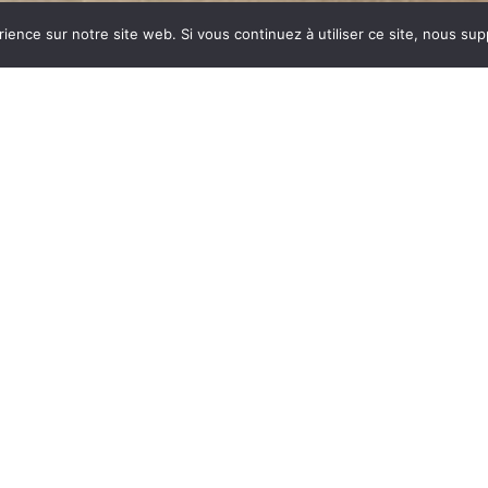
rience sur notre site web. Si vous continuez à utiliser ce site, nous su
dustrie invente un modèle
ent des dizaines et des
ar sa célébrité, va faire
 synonyme de chauffage
E est le matériau le plus
tes températures.
onte : le métal, le verre,