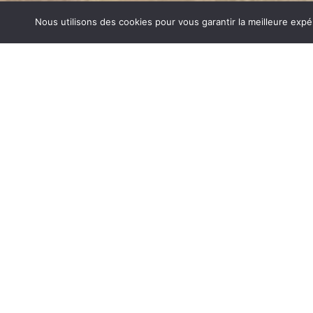
Nous utilisons des cookies pour vous garantir la meilleure expé
CHEMINÉES GODIN CHAMBÉRY
1840… Jean Baptiste André Godin, génial pionnier de l’in
de poêle entièrement en FONTE et… prend brevet. Suiv
dizaines de modèles dont le fameux « petit Godin » qui, p
de GODIN (Cheminées Godin Chambéry) un nom commun
et de matériel de cuisson. Parce que née du feu, la FONT
adapté pour la réalisation des pièces soumises à de for
CHEMINÉES GODIN SUR CHAMBÉRY
Aujourd’hui, Atre Décoration vous propose en plus de la f