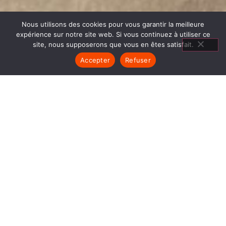
Nous utilisons des cookies pour vous garantir la meilleure
expérience sur notre site web. Si vous continuez à utiliser ce
site, nous supposerons que vous en êtes satisfait.
Accepter
Refuser
AGENCEMENT SALON LES
AVENIÈRES
1840… Jean Baptiste André Godin, génial pionnier
de l’industrie invente un modèle de poêle
entièrement en FONTE et… prend brevet. Suivent
des dizaines et des dizaines de modèles dont le
fameux « petit Godin » qui, par sa célébrité, va