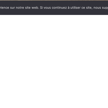
rience sur notre site web. Si vous continuez à utiliser ce site, nous su
dustrie invente un modèle
ent des dizaines et des
ar sa célébrité, va faire
n synonyme de chauffage
E est le matériau le plus
tes températures.
onte : le métal, le verre,