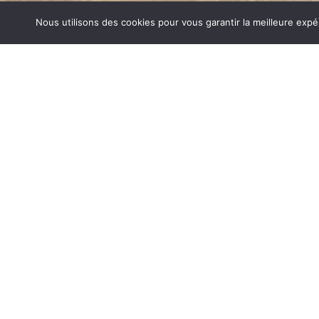
Nous utilisons des cookies pour vous garantir la meilleure expé
CUISINIÈRES À CUISSON AOSTE
1840… Jean Baptiste André Godin, génial pionnier de l’in
de poêle entièrement en FONTE et… prend brevet. Suiv
dizaines de modèles dont le fameux « petit Godin » qui, p
de GODIN (Cuisinières à cuisson Aoste) un nom commu
et de matériel de cuisson. Parce que née du feu, la FONT
adapté pour la réalisation des pièces soumises à de for
CUISINIÈRES À CUISSON SUR AOSTE
Aujourd’hui, Atre Décoration vous propose en plus de la f