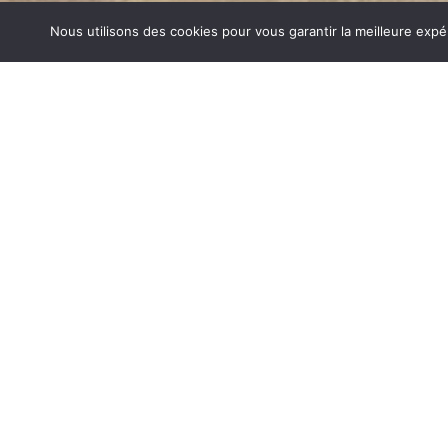
Nous utilisons des cookies pour vous garantir la meilleure expé
CUISINIÈRES BOIS EYZIN PINET
1840… Jean Baptiste André Godin, génial pionnier de l’in
de poêle entièrement en FONTE et… prend brevet. Suiv
dizaines de modèles dont le fameux « petit Godin » qui, p
de GODIN (Cuisinières Bois Eyzin Pinet) un nom commu
et de matériel de cuisson. Parce que née du feu, la FONT
adapté pour la réalisation des pièces soumises à de for
CUISINIÈRES BOIS SUR EYZIN PINET
Aujourd’hui, Atre Décoration vous propose en plus de la f