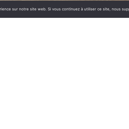
rience sur notre site web. Si vous continuez à utiliser ce site, nous su
dustrie invente un modèle
ent des dizaines et des
ar sa célébrité, va faire
n synonyme de chauffage
E est le matériau le plus
tes températures.
onte : le métal, le verre,