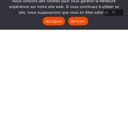
Nous utilisons des cookies pour vous garantir la meilleure
expérience sur notre site web. Si vous continuez à utiliser ce
site, nous supposerons que vous en êtes satisfait.
Accepter
Refuser
INSERT FERMÉ VAULNAVEYS
LE HAUT
1840… Jean Baptiste André Godin, génial pionnier
de l’industrie invente un modèle de poêle
entièrement en FONTE et… prend brevet. Suivent
des dizaines et des dizaines de modèles dont le
fameux « petit Godin » qui, par sa célébrité, va
faire de GODIN (Insert Fermé Vaulnaveys le Haut)
un nom commun synonyme de chauffage et de