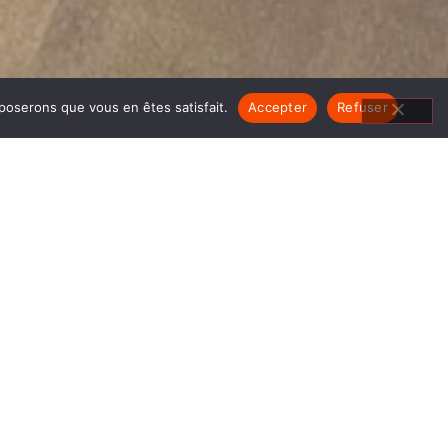
pposerons que vous en êtes satisfait.
Accepter
Refuser