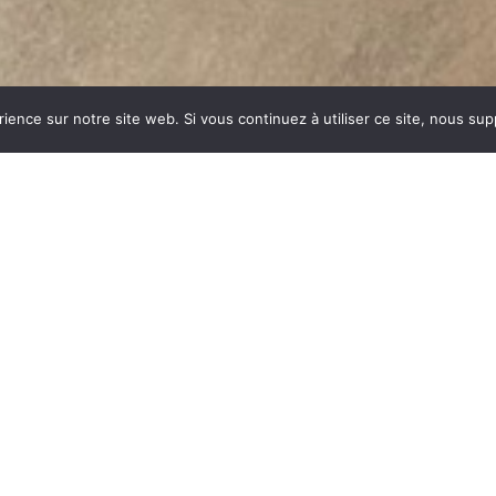
rience sur notre site web. Si vous continuez à utiliser ce site, nous su
LPES
dustrie invente un modèle
ent des dizaines et des
ar sa célébrité, va faire
ropole) un nom commun
arce que née du feu, la