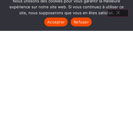
Nous utilisons des cookies pour vous garantir la meilleure
expérience sur notre site web. Si vous continuez à utiliser ce
site, nous supposerons que vous en êtes satisfait.
Accepter
Refuser
INSERT FERMÉ FABRIQUÉ EN
FRANCE
1840… Jean Baptiste André Godin, génial pionnier
de l’industrie invente un modèle de poêle
entièrement en FONTE et… prend brevet. Suivent
des dizaines et des dizaines de modèles dont le
fameux « petit Godin » qui, par sa célébrité, va
faire de GODIN (Insert Fermé Fabriqué en France)
un nom commun synonyme de chauffage et de