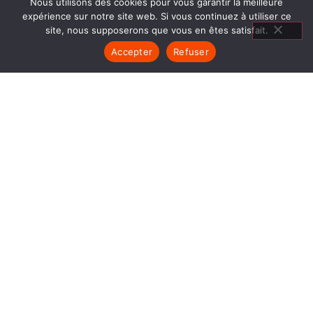
Nous utilisons des cookies pour vous garantir la meilleure
expérience sur notre site web. Si vous continuez à utiliser ce
site, nous supposerons que vous en êtes satisfait.
Accepter
Refuser
MATÉRIEL CUISSON LE
GRAND SERRE
1840… Jean Baptiste André Godin, génial pionnier
de l’industrie invente un modèle de poêle
entièrement en FONTE et… prend brevet. Suivent
des dizaines et des dizaines de modèles dont le
fameux « petit Godin » qui, par sa célébrité, va
faire de GODIN (Matériel Cuisson Le Grand Serre)
un nom commun synonyme de chauffage et de