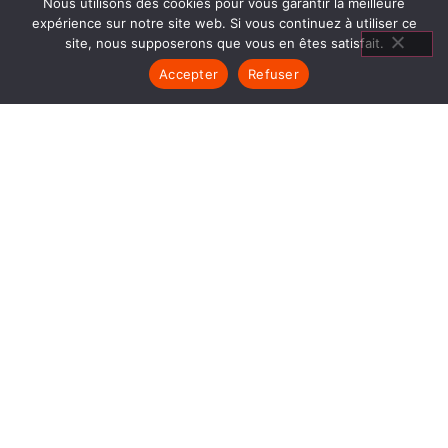
Nous utilisons des cookies pour vous garantir la meilleure
expérience sur notre site web. Si vous continuez à utiliser ce
site, nous supposerons que vous en êtes satisfait.
Accepter
Refuser
CHEMINÉES BOIS EYZIN
PINET
1840… Jean Baptiste André Godin, génial pionnier
de l’industrie invente un modèle de poêle
entièrement en FONTE et… prend brevet. Suivent
des dizaines et des dizaines de modèles dont le
fameux « petit Godin » qui, par sa célébrité, va
faire de GODIN (Cheminées Bois Eyzin Pinet) un
nom commun synonyme de chauffage et de