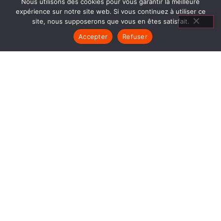
Nous utilisons des cookies pour vous garantir la meilleure
expérience sur notre site web. Si vous continuez à utiliser ce
site, nous supposerons que vous en êtes satisfait.
Accepter
Refuser
CLIMATISATION SEYSSINET
PARISET
1840… Jean Baptiste André Godin, génial pionnier
de l’industrie invente un modèle de poêle
entièrement en FONTE et… prend brevet. Suivent
des dizaines et des dizaines de modèles dont le
fameux « petit Godin » qui, par sa célébrité, va
faire de GODIN (Climatisation Seyssinet Pariset)
un nom commun synonyme de chauffage et de