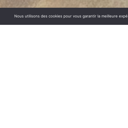
Nous utilisons des cookies pour vous garantir la meilleure expé
POÊLES GODIN SAINT MARCELLIN
1840… Jean Baptiste André Godin, génial pionnier de l’in
de poêle entièrement en FONTE et… prend brevet. Suiv
dizaines de modèles dont le fameux « petit Godin » qui, p
de GODIN (Poêles Godin Saint Marcellin) un no
chauffage et de matériel de cuisson. Parce que née 
matériau le plus adapté pour la réalisation des pièc
températures.
POÊLES GODIN SUR SAINT MARCELLIN