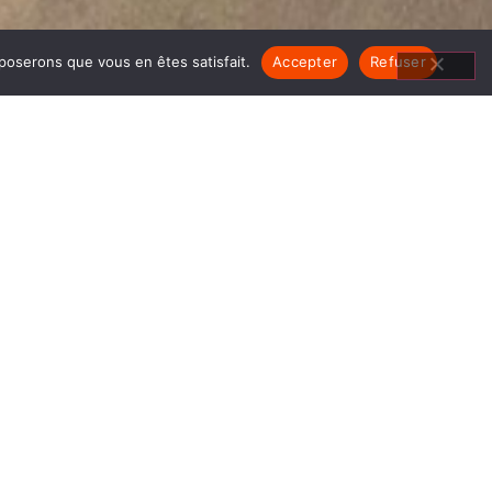
pposerons que vous en êtes satisfait.
Accepter
Refuser