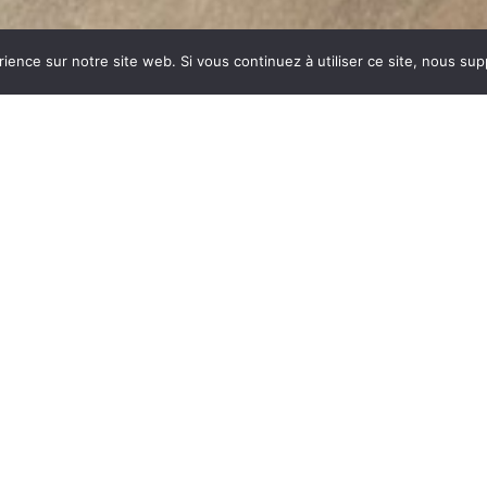
rience sur notre site web. Si vous continuez à utiliser ce site, nous su
dustrie invente un modèle
ent des dizaines et des
ar sa célébrité, va faire
m commun synonyme de
du feu, la FONTE est le
es soumises à de fortes