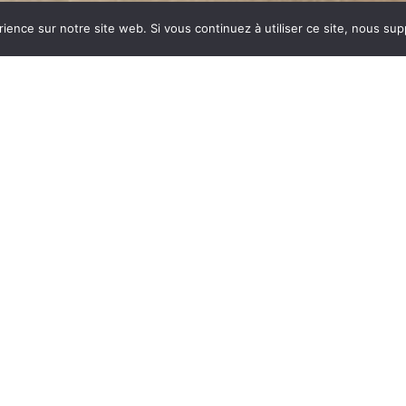
rience sur notre site web. Si vous continuez à utiliser ce site, nous su
dustrie invente un modèle
ent des dizaines et des
ar sa célébrité, va faire
nyme de chauffage et de
est le matériau le plus
tes températures.
onte : le métal, le verre,