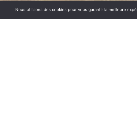
Nous utilisons des cookies pour vous garantir la meilleure expé
CLIMATISATION LA MURE
1840… Jean Baptiste André Godin, génial pionnier de l’in
de poêle entièrement en FONTE et… prend brevet. Suiv
dizaines de modèles dont le fameux « petit Godin » qui, p
de GODIN (Climatisation La Mure) un nom commun syno
matériel de cuisson. Parce que née du feu, la FONTE 
adapté pour la réalisation des pièces soumises à de for
CLIMATISATION SUR LA MURE
Aujourd’hui, Atre Décoration vous propose en plus de la f