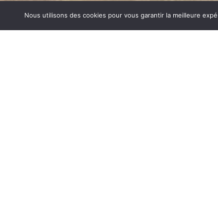
Nous utilisons des cookies pour vous garantir la meilleure expé
POÊLES BOIS CESSIEU
1840… Jean Baptiste André Godin, génial pionnier de l’in
de poêle entièrement en FONTE et… prend brevet. Suiv
dizaines de modèles dont le fameux « petit Godin » qui, p
de GODIN (Poêles Bois Cessieu) un nom commun synon
matériel de cuisson. Parce que née du feu, la FONTE 
adapté pour la réalisation des pièces soumises à de for
POÊLES BOIS SUR CESSIEU
Aujourd’hui, Atre Décoration vous propose en plus de la f