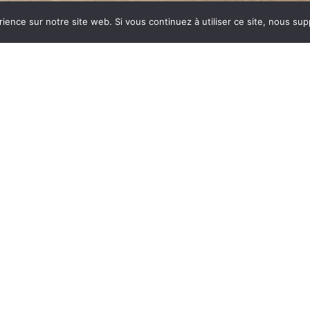
rience sur notre site web. Si vous continuez à utiliser ce site, nous su
dustrie invente un modèle
ent des dizaines et des
ar sa célébrité, va faire
yme de chauffage et de
est le matériau le plus
tes températures.
onte : le métal, le verre,