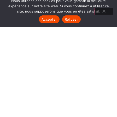
Nous utilisons des cookies pour vous garantir la meilleure
expérience sur notre site web. Si vous continuez à utiliser ce
site, nous supposerons que vous en êtes satisfait.
Accepter
Refuser
POÊLES GODIN VILLARS DE
LANS
1840… Jean Baptiste André Godin, génial pionnier
de l’industrie invente un modèle de poêle
entièrement en FONTE et… prend brevet. Suivent
des dizaines et des dizaines de modèles dont le
fameux « petit Godin » qui, par sa célébrité, va
faire de GODIN (Poêles Godin Villars de Lans) un
nom commun synonyme de chauffage et de