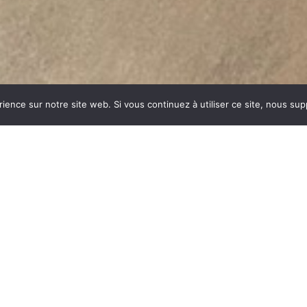
rience sur notre site web. Si vous continuez à utiliser ce site, nous su
E SAINT
dustrie invente un modèle
ent des dizaines et des
ar sa célébrité, va faire