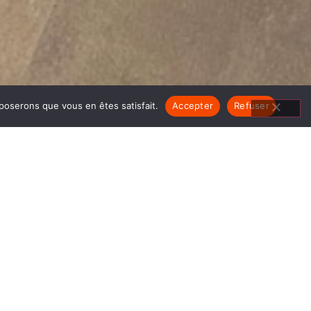
pposerons que vous en êtes satisfait.
Accepter
Refuser