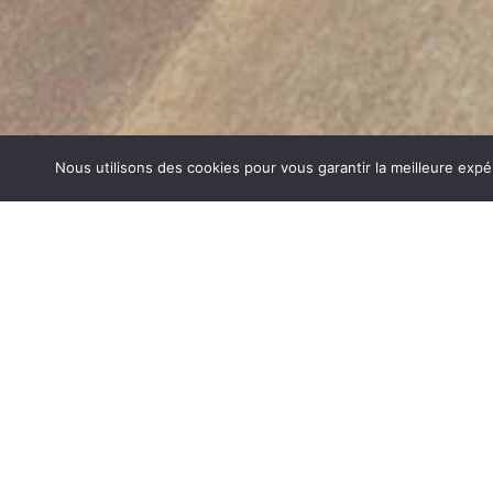
Nous utilisons des cookies pour vous garantir la meilleure expé
CHEMINÉES GAZ SAINT ETIENNE D
GEOIRS
1840… Jean Baptiste André Godin, génial pionnier de l’in
de poêle entièrement en FONTE et… prend brevet. Suiv
dizaines de modèles dont le fameux « petit Godin » qui, p