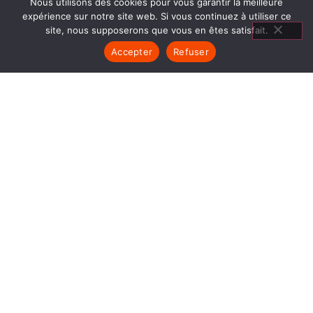
Nous utilisons des cookies pour vous garantir la meilleure
expérience sur notre site web. Si vous continuez à utiliser ce
site, nous supposerons que vous en êtes satisfait.
Accepter
Refuser
AGENCEMENT
SALON DOMARIN
1840… Jean Baptiste André Godin, génial pionnier
de l’industrie invente un modèle de poêle
entièrement en FONTE et… prend brevet. Suivent
des dizaines et des dizaines de modèles dont le
fameux « petit Godin » qui, par sa célébrité, va
faire de GODIN (Agencement Salon Domarin) un
nom commun synonyme de chauffage et de